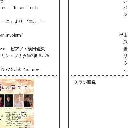
僕”
ジェ
reur “Io son l'umile
ジェ
フリ
ナーニ』より “エルナー
i,involami”
星由
武満
ン＞ ピアノ：横田理央
團伊
リン・ソナタ第2番 Sz.76
リヒ
ヴ
 No.2 Sz.76 2nd mov.
オペ
チラシ画像