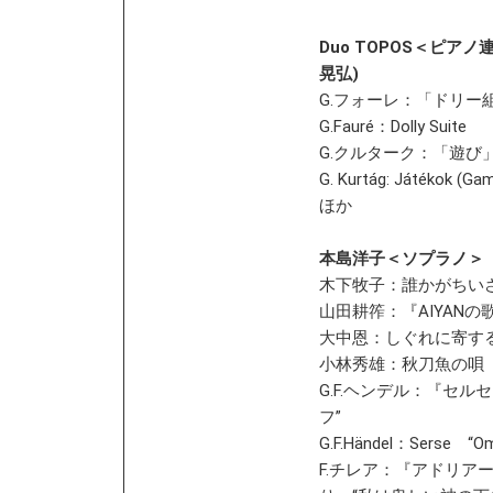
Duo TOPOS＜ピア
晃弘)
G.フォーレ：「ドリ
G.Fauré：Dolly Suite
G.クルターク：「遊び
G. Kurtág: Játékok (Ga
ほか
本島洋子＜ソプラノ＞
木下牧子：誰かがちい
山田耕筰：『AIYAN
大中恩：しぐれに寄す
小林秀雄：秋刀魚の唄
G.F.ヘンデル：『セル
フ”
G.F.Händel：Serse “Om
F.チレア：『アドリア