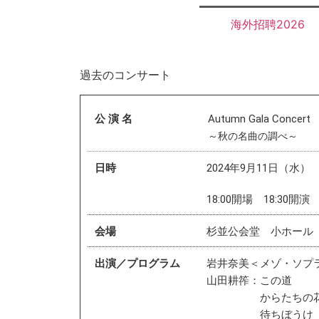
海外招聘2026
過去のコンサート
公 演 名
Autumn Gala Concert
～秋の名曲の調べ～
日時
2024年9月11日（水）
18:00開場 18:30開演
会場
杉並公会堂 小ホール
出演／プログラム
岩井奈美＜メゾ・ソプ
山田耕筰：この道
からたちの
待ちぼうけ