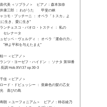
喜代美 ＜ソプラノ＞ ピアノ：森本加奈
井康三郎 ： わがうた 甲斐の峡
コモ・プッチーニ ： オペラ「トスカ」よ
歌に生き、愛に生き”
ンチェスコ・パオロ・トスティ ： 私の
 セレナータ
ゼッペ・ヴェルディ ： オペラ「運命の力」
 “神よ平和を与えたまえ”
桂一 ＜ピアノ＞
ンツ・ヨーゼフ・ハイドン ： ソナタ 第50番
 Hob.XVI:37 op.30-3
千佳 ＜ピアノ＞
ード・ドビュッシー ： 亜麻色の髪の乙女
光 喜びの島
寿朗 ＜ユーフォニアム＞ ピアノ：柿谷綾乃