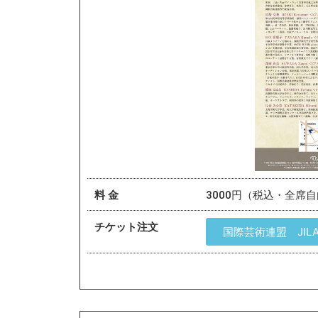
料 金
3000円（税込・全席
チケット注文
国際芸術連盟 JI