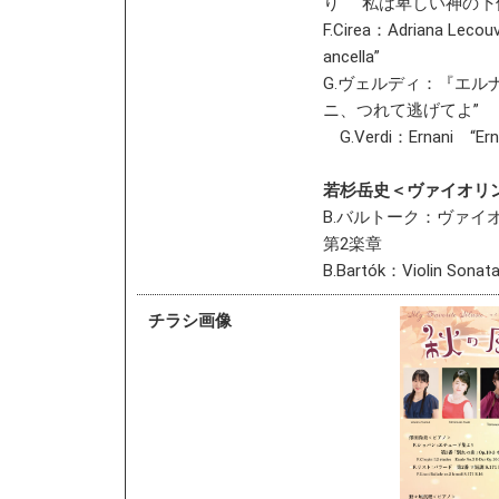
り “私は卑しい神の下
F.Cirea：Adriana Lecouv
ancella”
G.ヴェルディ：『エル
ニ、つれて逃げてよ”
G.Verdi：Ernani “Ernan
若杉岳史＜ヴァイオリ
B.バルトーク：ヴァイオ
第2楽章
B.Bartók：Violin Sonata
チラシ画像