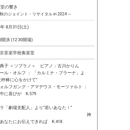
楽堂の響き
秋のジョイント・リサイタル in 2024 ～
4年 8月31日(土)
00開演 (12:30開場)
京音楽学校奏楽堂
典子 ＜ソプラノ＞ ピアノ：古川かりん
ル・オルフ ： 「カルミナ・ブラーナ」よ
天秤棒に心をかけて”
ルフガング・アマデウス・モーツァルト ：
中に喜びが K.579
ラ「劇場支配人」より“若いあなた！”
神
あなたにお伝えできれば K.418