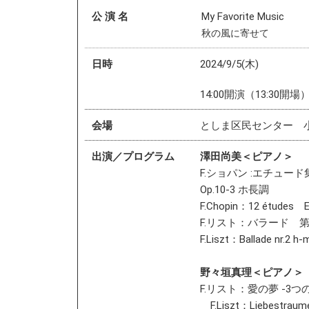
公 演 名
My Favorite Music
秋の風に寄せて
日時
2024/9/5(木)
14:00開演（13:30開場
会場
としま区民センター 
出演／プログラム
澤田尚美＜ピアノ＞
F.ショパン :エチュー
Op.10-3 ホ長調
F.Chopin：12 études Et
F.リスト：バラード 第2番 
F.Liszt：Ballade nr.2 h-m
野々垣真理＜ピアノ＞
F.リスト：愛の夢 -3つの夜
F.Liszt：Liebestraume 