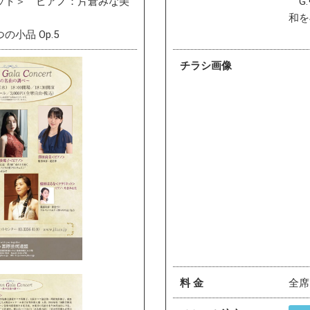
ット＞ ピアノ：片倉みな美
G.
和を
小品 Op.5
チラシ画像
料 金
全席