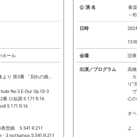
公 演 名
奏
～初
日時
202
）
13:
小ホール
会場
旧東
出演／プログラム
高橋
ド集より 第3番 「別れの曲」
カー
り“
ude No.3 E-Dur Op.10-3
ヴォ
ロ短調 S.171 R.16
心の
oll S.171 R.16
オペ
想曲 S.541 R.211
よ、
- 3 notturnos S.541 R.211