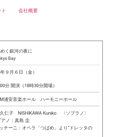
ート
会社概要
らめく銀河の夜に
okyo Bay
24年９月６日（金）
時00分 開演（18時30分開場）
COM浦安音楽ホール ハーモニーホール
久仁子 NISHIKAWA Kuniko 〈ソプラノ〉
アノ：真島 圭
プッチーニ：オペラ「つばめ」より“ドレッタの