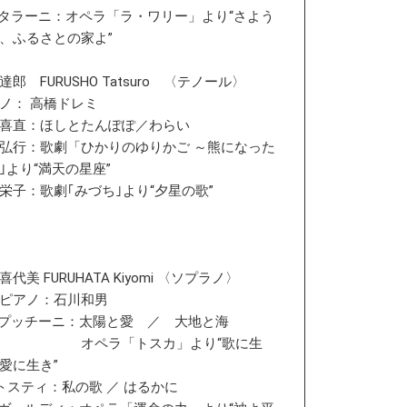
カタラーニ：オペラ「ラ・ワリー」より“さよう
、ふるさとの家よ”
達郎 FURUSHO Tatsuro 〈テノール〉
ノ： 高橋ドレミ
喜直：ほしとたんぽぽ／わらい
弘行：歌劇「ひかりのゆりかご ～熊になった
｣より“満天の星座”
栄子：歌劇｢みづち｣より“夕星の歌”
喜代美 FURUHATA Kiyomi 〈ソプラノ〉
アノ：石川和男
.プッチーニ：太陽と愛 ／ 大地と海
ペラ「トスカ」より“歌に生
愛に生き”
トスティ：私の歌 ／ はるかに