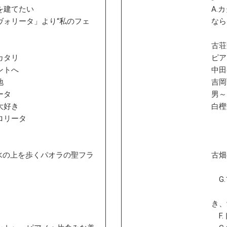
を建てたい
A.
タ」より“私のフェ
なら
古荘
カタリ
ピア
ントへ
中田
地
吉岡
ータ
男～
大好き
白樫
ロリータ
水の上を歩くパオラの聖フラ
古畑
ピ
G
オ
き、
F.