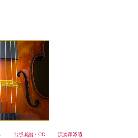
ル
出版楽譜・CD
演奏家派遣