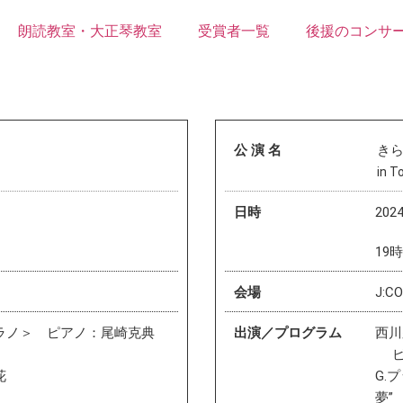
朗読教室・大正琴教室
受賞者一覧
後援のコンサ
公 演 名
き
in T
日時
20
19
会場
J:
ラノ＞ ピアノ：尾崎克典
出演／プログラム
西川
ピ
花
G.
夢”