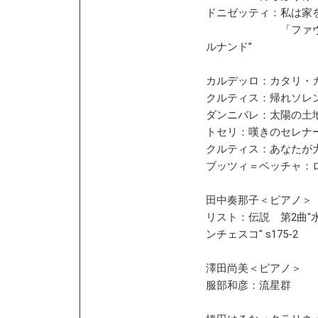
ドニゼッティ：私は家
「ファヴォリー
ルナンド”
カルデッロ：カタリ・
クルティス：帰れソレ
ダンニバレ：太陽の土
トセリ：嘆きのセレナ
クルティス：あなたが
ブッツィ＝ベッチャ：
田中奏那子＜ピアノ＞
リスト：伝説 第2曲"
ンチェスコ" s175-2
澤田尚美＜ピアノ＞
服部和彦：流星群