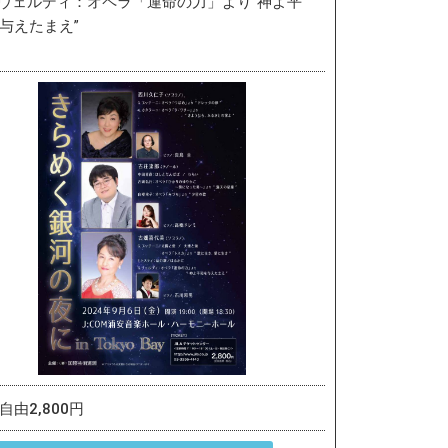
ヴェルディ：オペラ「運命の力」より“神よ平
与えたまえ”
自由2,800円