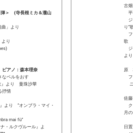
古畑
ノ連弾＞ (寺長根ミカ＆瀧山
平
ジャ
ー組曲」より
り“
フラ
」より
歌
mes)
ジュ
より
 ピアノ：森本理奈
原 
さなベルをおす
フラ
の歌』より 曼珠沙華
ニ長調
る抒情
佐藤
セ』より “オンブラ・マイ・
クロ
月の
bra mai fù”
ーナ・ルクヴルール』よ
日置