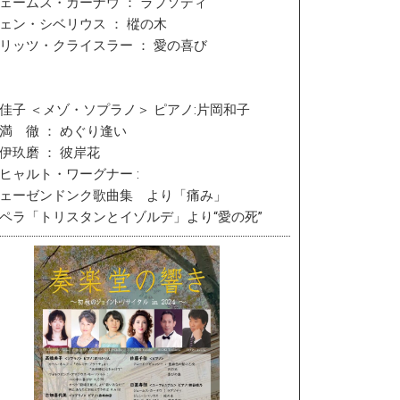
ームス・カーナウ ： ラプソディ
ン・シベリウス ： 樅の木
ッツ・クライスラー ： 愛の喜び
佳子 ＜メゾ・ソプラノ＞ ピアノ:片岡和子
 徹 ： めぐり逢い
玖磨 ： 彼岸花
ャルト・ワーグナー :
ェーゼンドンク歌曲集 より「痛み」
ラ「トリスタンとイゾルデ」より“愛の死”