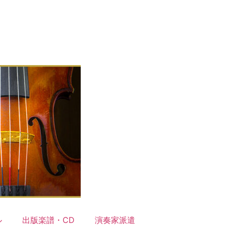
ル
出版楽譜・CD
演奏家派遣