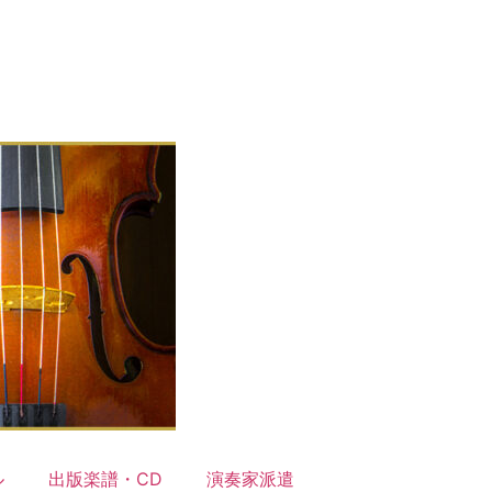
ル
出版楽譜・CD
演奏家派遣