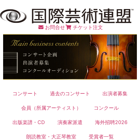
お問合せ
チケット注文
コンサート
過去のコンサート
出演者募集
会員（所属アーティスト）
コンクール
出版楽譜・CD
演奏家派遣
海外招聘2026
朗読教室・大正琴教室
受賞者一覧