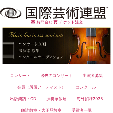
お問合せ
チケット注文
コンサート
過去のコンサート
出演者募集
会員（所属アーティスト）
コンクール
出版楽譜・CD
演奏家派遣
海外招聘2026
朗読教室・大正琴教室
受賞者一覧