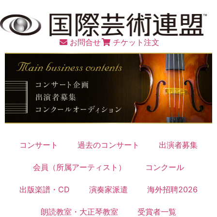
お問合せ
チケット注文
コンサート
過去のコンサート
出演者募集
会員（所属アーティスト）
コンクール
出版楽譜・CD
演奏家派遣
海外招聘2026
朗読教室・大正琴教室
受賞者一覧