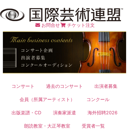
お問合せ
チケット注文
コンサート
過去のコンサート
出演者募集
会員（所属アーティスト）
コンクール
出版楽譜・CD
演奏家派遣
海外招聘2026
朗読教室・大正琴教室
受賞者一覧