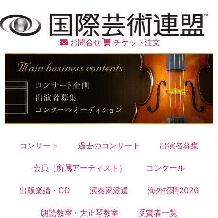
お問合せ
チケット注文
コンサート
過去のコンサート
出演者募集
会員（所属アーティスト）
コンクール
出版楽譜・CD
演奏家派遣
海外招聘2026
朗読教室・大正琴教室
受賞者一覧