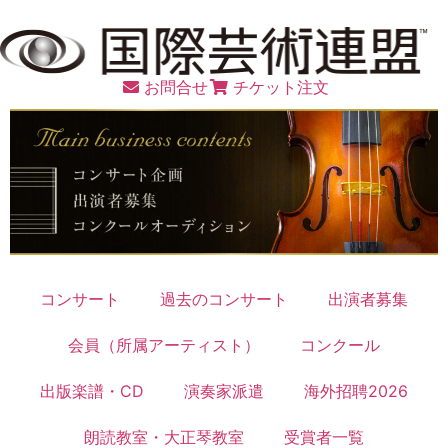
お問合せ
チケット注文
コンサート
過去のコンサート
出演者募集
会員（所属アーティスト）
コンクール
出版楽譜・CD
演奏家派遣
海外招聘2026
朗読教室・大正琴教室
受賞者一覧