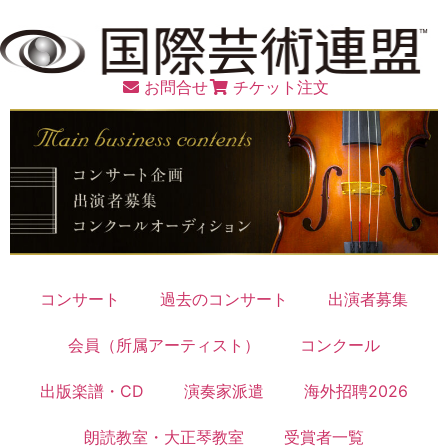
お問合せ
チケット注文
コンサート
過去のコンサート
出演者募集
会員（所属アーティスト）
コンクール
出版楽譜・CD
演奏家派遣
海外招聘2026
朗読教室・大正琴教室
受賞者一覧