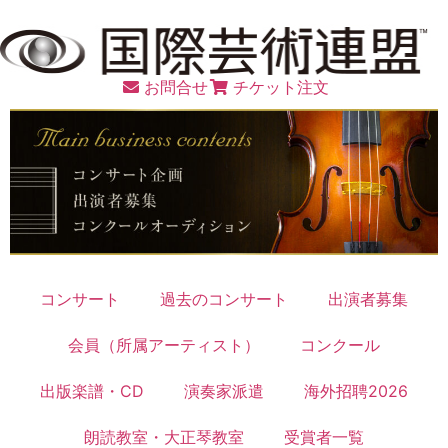
お問合せ
チケット注文
コンサート
過去のコンサート
出演者募集
会員（所属アーティスト）
コンクール
出版楽譜・CD
演奏家派遣
海外招聘2026
朗読教室・大正琴教室
受賞者一覧