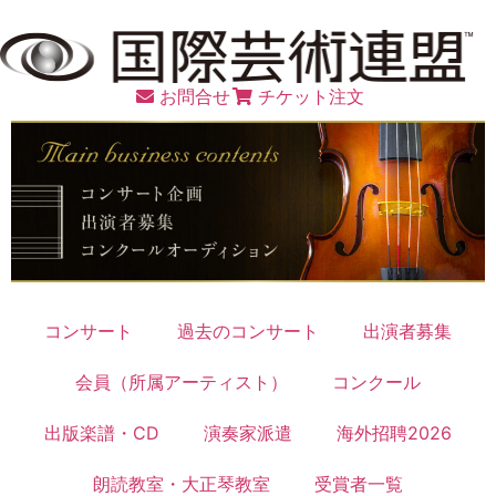
お問合せ
チケット注文
コンサート
過去のコンサート
出演者募集
会員（所属アーティスト）
コンクール
出版楽譜・CD
演奏家派遣
海外招聘2026
朗読教室・大正琴教室
受賞者一覧